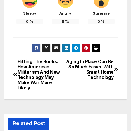
Sleepy
Angry
Surprise
0
%
0
%
0
%
Hitting The Books:
Aging In Place Can Be
Post
How American
So Much Easier With
Militarism And New
Smart Home
navigation
Technology May
Technology
Make War More
Likely
Related Post