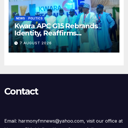
NEWS
POLITICS
Kwara APC G15 Rebrands
Identity, Reaffirms
Opposition to Abdulrazaq’s
7 AUGUST 2026
Succession Agenda
Contact
Email: harmonyfmnews@yahoo.com, visit our office at