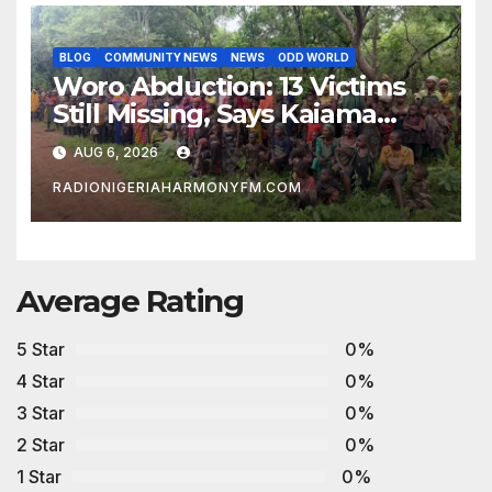
BLOG
COMMUNITY NEWS
NEWS
ODD WORLD
Woro Abduction: 13 Victims
Still Missing, Says Kaiama
Development Association
AUG 6, 2026
RADIONIGERIAHARMONYFM.COM
Average Rating
5 Star
0%
4 Star
0%
3 Star
0%
2 Star
0%
1 Star
0%