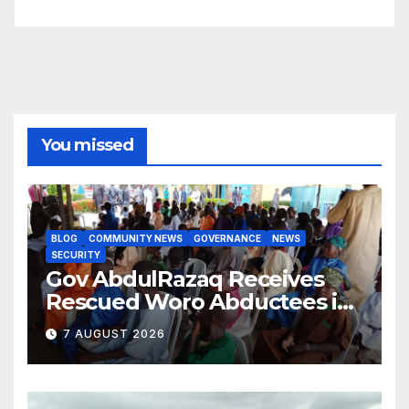
You missed
BLOG
COMMUNITY NEWS
GOVERNANCE
NEWS
SECURITY
Gov AbdulRazaq Receives
Rescued Woro Abductees in
Ilorin
7 AUGUST 2026