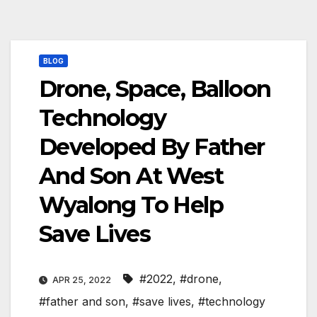
BLOG
Drone, Space, Balloon
Technology
Developed By Father
And Son At West
Wyalong To Help
Save Lives
#2022
,
#drone
,
APR 25, 2022
#father and son
,
#save lives
,
#technology