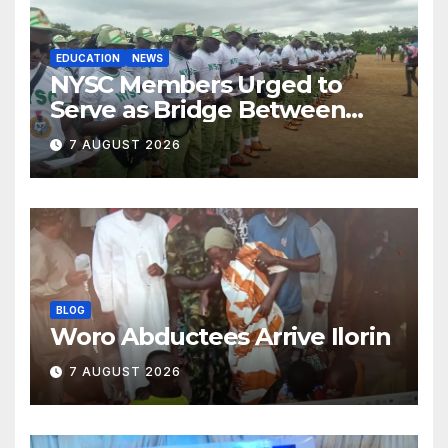
EDUCATION
NEWS
NYSC Members Urged to
Serve as Bridge Between
Classroom and Communities
7 AUGUST 2026
BLOG
Woro Abductees Arrive Ilorin
7 AUGUST 2026