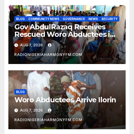
BLOG
COMMUNITY NEWS
GOVERNANCE
NEWS
SECURITY
Gov AbdulRazaq Receives
Rescued Woro Abductees in
Ilorin
AUG 7, 2026
RADIONIGERIAHARMONYFM.COM
BLOG
Woro Abductees Arrive Ilorin
AUG 7, 2026
RADIONIGERIAHARMONYFM.COM